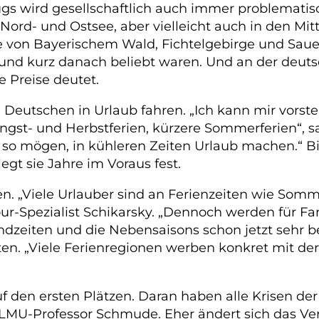
s wird gesellschaftlich auch immer problematisc
 Nord- und Ostsee, aber vielleicht auch in den Mit
e von Bayerischem Wald, Fichtelgebirge und Saue
 und kurz danach beliebt waren. Und an der deut
e Preise deutet.
Deutschen in Urlaub fahren. „Ich kann mir vorstel
fingst- und Herbstferien, kürzere Sommerferien“,
 so mögen, in kühleren Zeiten Urlaub machen.“ Bis
egt sie Jahre im Voraus fest.
nen. „Viele Urlauber sind an Ferienzeiten wie Som
ur-Spezialist Schikarsky. „Dennoch werden für Fam
zeiten und die Nebensaisons schon jetzt sehr beli
n. „Viele Ferienregionen werben konkret mit der 
 auf den ersten Plätzen. Daran haben alle Krisen d
 LMU-Professor Schmude. Eher ändert sich das Ver