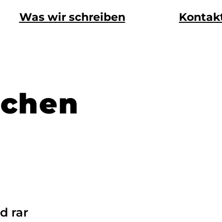
Was wir schreiben
Kontak
achen
d rar