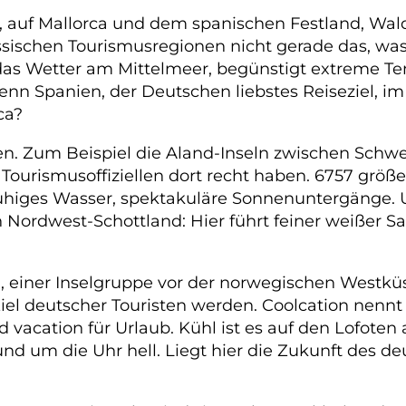
en, auf Mallorca und dem spanischen Festland, Wa
assischen Tourismusregionen nicht gerade das, wa
s Wetter am Mittelmeer, begünstigt extreme Tem
nn Spanien, der Deutschen liebstes Reiseziel, im
ca?
n. Zum Beispiel die Aland-Inseln zwischen Schwe
ourismusoffiziellen dort recht haben. 6757 größe
 ruhiges Wasser, spektakuläre Sonnenuntergänge.
 Nordwest-Schottland: Hier führt feiner weißer S
, einer Inselgruppe vor der norwegischen Westküs
 Ziel deutscher Touristen werden. Coolcation nen
vacation für Urlaub. Kühl ist es auf den Lofoten a
rund um die Uhr hell. Liegt hier die Zukunft des 