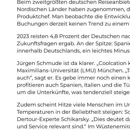
Beim zweitgrößten deutschen Reiseanbieter
Nordischen Länder haben zugenommen, dies
Produktchef. Man beobachte die Entwicklu
Buchungen derzeit keinen Trend zu einem v
2023 reisten 4,8 Prozent der Deutschen nac
Zukunftsfragen ergab. An der Spitze: Spanien
innerhalb Deutschlands, ein leichtes Minus
Jürgen Schmude ist da klarer. „Coolcation
Maximilians-Universität (LMU) München. „Ta
auch“, sagt er. Es gebe immer noch einen
profitieren auch Spanien, Italien und die 
um die Unterkünfte, was tendenziell steig
Zudem scheint Hitze viele Menschen im Url
Temperaturen in der Beliebtheit steigen: So
Dertour-Experte Schikarsky. „Dies deutet d
und Service relevant sind.“ Im Wüstenemira