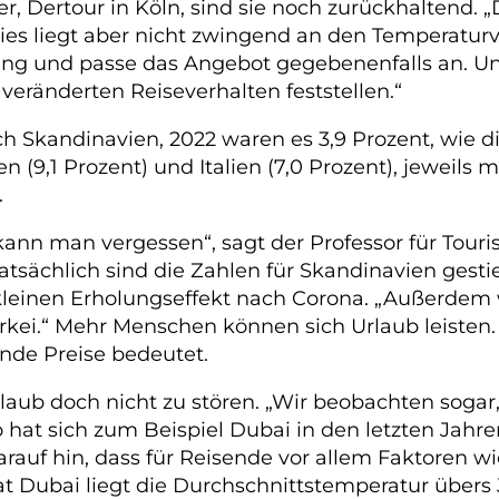
, Dertour in Köln, sind sie noch zurückhaltend. „
 liegt aber nicht zwingend an den Temperaturve
ng und passe das Angebot gegebenenfalls an. Un
eränderten Reiseverhalten feststellen.“
h Skandinavien, 2022 waren es 3,9 Prozent, wie di
 (9,1 Prozent) und Italien (7,0 Prozent), jeweils m
.
 kann man vergessen“, sagt der Professor für Tou
tsächlich sind die Zahlen für Skandinavien gestie
 kleinen Erholungseffekt nach Corona. „Außerdem
Türkei.“ Mehr Menschen können sich Urlaub leiste
ende Preise bedeutet.
aub doch nicht zu stören. „Wir beobachten sogar,
 hat sich zum Beispiel Dubai in den letzten Jahre
arauf hin, dass für Reisende vor allem Faktoren wi
t Dubai liegt die Durchschnittstemperatur übers J