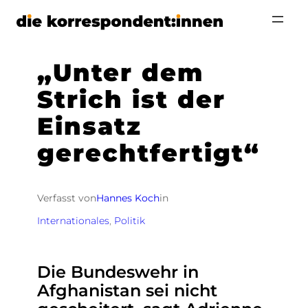
Zum
Inhalt
springen
„Unter dem
Strich ist der
Einsatz
gerechtfertigt“
Verfasst von
Hannes Koch
in
Internationales
, 
Politik
Die Bundeswehr in
Afghanistan sei nicht