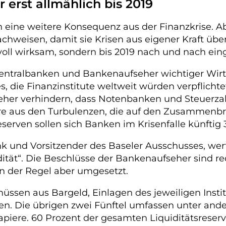
 erst allmählich bis 2019
 eine weitere Konsequenz aus der Finanzkrise. A
achweisen, damit sie Krisen aus eigener Kraft üb
voll wirksam, sondern bis 2019 nach und nach eing
ntralbanken und Bankenaufseher wichtiger Wirtsc
 die Finanzinstitute weltweit würden verpflichte
eher verhindern, dass Notenbanken und Steuerzah
ehre aus den Turbulenzen, die auf den Zusammen
sreserven sollen sich Banken im Krisenfalle künfti
 und Vorsitzender des Baseler Ausschusses, werte
ität“. Die Beschlüsse der Bankenaufseher sind rec
in der Regel aber umgesetzt.
müssen aus Bargeld, Einlagen des jeweiligen Inst
en. Die übrigen zwei Fünftel umfassen unter and
ere. 60 Prozent der gesamten Liquiditätsreserv