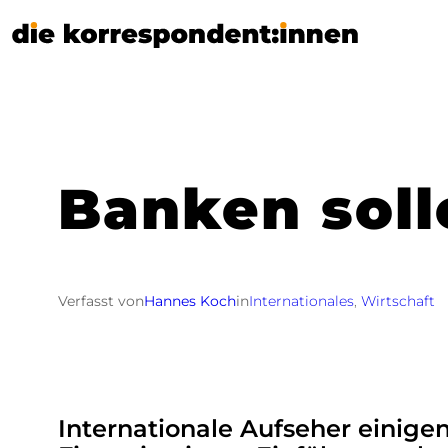
Zum
Inhalt
springen
Banken soll
Verfasst von
Hannes Koch
in
Internationales
, 
Wirtschaft
Internationale Aufseher einigen