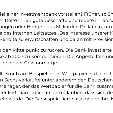
 einer Investmentbank vorstellen? Früher, so Smit
rmittelte ihnen gute Geschäfte und redete ihnen
ungen oder Hedgefonds Milliarden Dollar ein, u
e des internen Leitsatzes „Das Interesse unserer 
e Rendite zu erwirtschaften und daran mit Provision
 den Mittelpunkt zu rücken. Die Bank investierte
rise ab 2007 zu kompensieren. Die Angestellten 
eller, hoher Gewinnmarge.
ellt Smith am Beispiel eines Wertpapieres dar, m
n Sachs verkaufte unter anderem den Deutschen e
nager, der das Wertpapier für die Bank zusammen
Käufer ließ man jedoch in dem Glauben, dass sich
keln werde. Die Bank spekulierte also gegen ihr