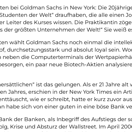
nten bei Goldman Sachs in New York: Die 20jähri
 Studenten der Welt“ draufhaben, die alle einen Jo
 Leiter des Kurses wissen. Die Praktikantin zöger
nes der größten Unternehmen der Welt!“ Sie weiß es
äten wählt Goldman Sachs noch einmal die intellek
pf, durchsetzungsstark und absolut loyal sein. W
 neben die Computerterminals der Wertpapierhän
esorgen, ein paar neue Biotech-Aktien analysiere
ättlichen“ ist das gelungen. Als er 21 Jahre alt 
en Jahres, erschien in der New York Times ein Art
ttäuscht, wie er schreibt, hatte er kurz zuvor au
n habe sich von einer guten in eine böse Bank v
 Bank der Banken, als Inbegriff des Aufstiegs der
lg, Krise und Absturz der Wallstreet. Im April 2