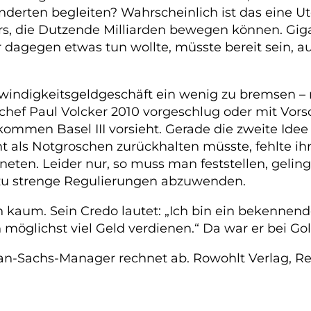
hunderten begleiten? Wahrscheinlich ist das eine
, die Dutzende Milliarden bewegen können. Gigan
 dagegen etwas tun wollte, müsste bereit sein, a
hwindigkeitsgeldgeschäft ein wenig zu bremsen –
f Paul Volcker 2010 vorgeschlug oder mit Vorsch
kommen Basel III vorsieht. Gerade die zweite Idee
t als Notgroschen zurückhalten müsste, fehlte ihr 
eten. Leider nur, so muss man feststellen, gelin
llzu strenge Regulierungen abzuwenden.
 kaum. Sein Credo lautet: „Ich bin ein bekennender
glichst viel Geld verdienen.“ Da war er bei Go
an-Sachs-Manager rechnet ab. Rowohlt Verlag, Rei