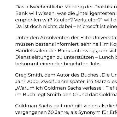
Das allwöchentliche Meeting der Praktika
Bank will wissen, was die „intelligentesten
empfehlen wir? Kaufen? Verkaufen?“ will der
Da ist doch nichts dabei – Microsoft ist ei
Unter den Absolventen der Elite-Universit
müssen bestens informiert, sehr hell im Ko
Handelssälen der Bank unterwegs, um sich
Dienstleistungen zu unterstützen – Lunch b
bekommt einen der begehrten Jobs.
Greg Smith, dem Autor des Buches „Die Uners
Jahr 2000. Zwölf Jahre später, im März dies
„Warum ich Goldman Sachs verlasse“. Tief en
im Buch legt Smith den Grund dar: Goldma
Goldman Sachs galt und gilt vielen als die
vergangenen 30 Jahre, als Synonym für Erfo