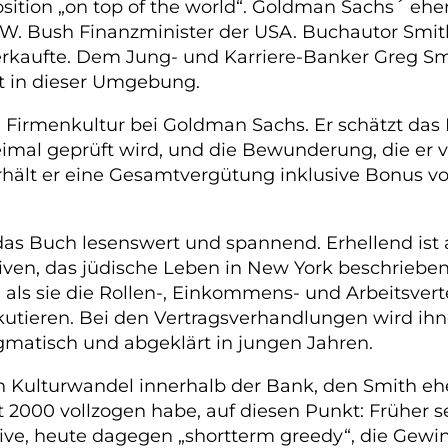
Position „on top of the world“. Goldman Sachs´ eh
W. Bush Finanzminister der USA. Buchautor Smith
erkaufte. Dem Jung- und Karriere-Banker Greg Sm
gut in dieser Umgebung.
e Firmenkultur bei Goldman Sachs. Er schätzt das 
eimal geprüft wird, und die Bewunderung, die er 
rhält er eine Gesamtvergütung inklusive Bonus von
as Buch lesenswert und spannend. Erhellend ist au
iven, das jüdische Leben in New York beschriebe
ls sie die Rollen-, Einkommens- und Arbeitsverte
ieren. Bei den Vertragsverhandlungen wird ihnen
ragmatisch und abgeklärt in jungen Jahren.
Kulturwandel innerhalb der Bank, den Smith eher 
seit 2000 vollzogen habe, auf diesen Punkt: Frühe
ktive, heute dagegen „shortterm greedy“, die Gew