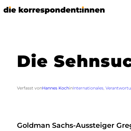
Zum
Inhalt
springen
Die Sehnsuc
Verfasst von
Hannes Koch
in
Internationales
, 
Verantwort
Goldman Sachs-Aussteiger Greg 