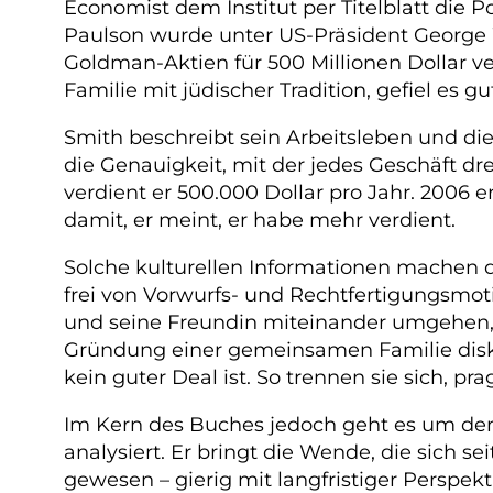
Economist dem Institut per Titelblatt die 
Paulson wurde unter US-Präsident George 
Goldman-Aktien für 500 Millionen Dollar v
Familie mit jüdischer Tradition, gefiel es 
Smith beschreibt sein Arbeitsleben und di
die Genauigkeit, mit der jedes Geschäft dr
verdient er 500.000 Dollar pro Jahr. 2006 e
damit, er meint, er habe mehr verdient.
Solche kulturellen Informationen machen d
frei von Vorwurfs- und Rechtfertigungsmot
und seine Freundin miteinander umgehen, a
Gründung einer gemeinsamen Familie diskut
kein guter Deal ist. So trennen sie sich, p
Im Kern des Buches jedoch geht es um den 
analysiert. Er bringt die Wende, die sich 
gewesen – gierig mit langfristiger Perspe