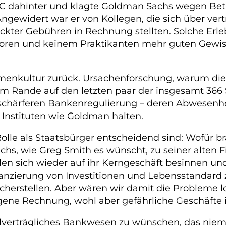
C dahinter und klagte Goldman Sachs wegen Betru
. Angewidert war er von Kollegen, die sich über v
teckter Gebühren in Rechnung stellten. Solche Erl
loren und keinem Praktikanten mehr guten Gewis
menkultur zurück. Ursachenforschung, warum diese
m Rande auf den letzten paar der insgesamt 366 Se
schärferen Bankenregulierung – deren Abwesenheit
 Instituten wie Goldman halten.
 Rolle als Staatsbürger entscheidend sind: Wofür 
hs, wie Greg Smith es wünscht, zu seiner alten 
llen sich wieder auf ihr Kerngeschäft besinnen und 
nzierung von Investitionen und Lebensstandard z
icherstellen. Aber wären wir damit die Probleme 
gene Rechnung, wohl aber gefährliche Geschäfte 
zialverträgliches Bankwesen zu wünschen, das nie