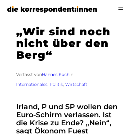
Zum
Inhalt
springen
„Wir sind noch
nicht über den
Berg“
Verfasst von
Hannes Koch
in
Internationales
, 
Politik
, 
Wirtschaft
Irland, P und SP wollen den
Euro-Schirm verlassen. Ist
die Krise zu Ende? „Nein“,
sagt Ökonom Fuest