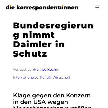
Zum
Inhalt
springen
Bundesregierun
g nimmt
Daimler in
Schutz
Verfasst von
Hannes Koch
in
Internationales
, 
Politik
, 
Wirtschaft
Klage gegen den Konzern
in den USA wegen