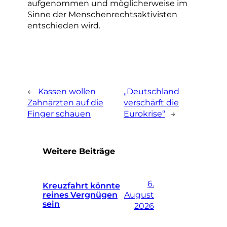
aufgenommen und möglicherweise im
Sinne der Menschenrechtsaktivisten
entschieden wird.
←
Kassen wollen
„Deutschland
Zahnärzten auf die
verschärft die
Finger schauen
Eurokrise“
→
Weitere Beiträge
6.
Kreuzfahrt könnte
reines Vergnügen
August
sein
2026