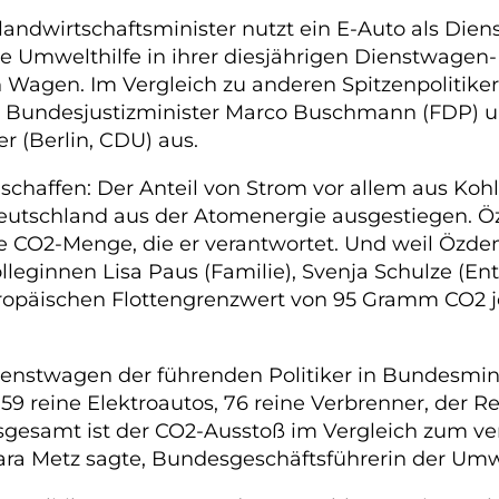
ndwirtschaftsminister nutzt ein E-Auto als Dien
e Umwelthilfe in ihrer diesjährigen Dienstwagen-L
 Wagen. Im Vergleich zu anderen Spitzenpolitiker
ei Bundesjustizminister Marco Buschmann (FDP) 
 (Berlin, CDU) aus.
chaffen: Der Anteil von Strom vor allem aus Kohl
 Deutschland aus der Atomenergie ausgestiegen. 
e CO2-Menge, die er verantwortet. Und weil Özdemi
olleginnen Lisa Paus (Familie), Svenja Schulze (En
päischen Flottengrenzwert von 95 Gramm CO2 je K
Dienstwagen der führenden Politiker in Bundesmi
59 reine Elektroautos, 76 reine Verbrenner, der 
sgesamt ist der CO2-Ausstoß im Vergleich zum ve
ara Metz sagte, Bundesgeschäftsführerin der Umwe