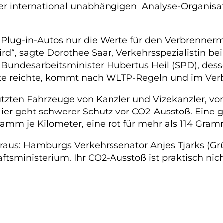
er international unabhängigen Analyse-Organisati
 Plug-in-Autos nur die Werte für den Verbrennerm
“, sagte Dorothee Saar, Verkehrsspezialistin bei 
. Bundesarbeitsminister Hubertus Heil (SPD), des
arte reichte, kommt nach WLTP-Regeln und im Ver
hützten Fahrzeuge von Kanzler und Vizekanzler, v
ier geht schwerer Schutz vor CO2-Ausstoß. Eine 
amm je Kilometer, eine rot für mehr als 114 Gram
aus: Hamburgs Verkehrssenator Anjes Tjarks (Grü
sministerium. Ihr CO2-Ausstoß ist praktisch nic