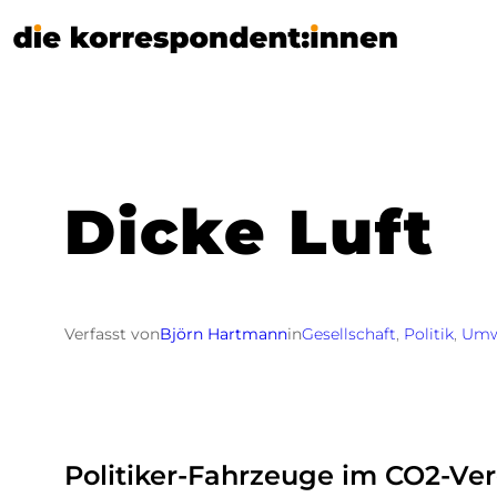
Zum
Inhalt
springen
Dicke Luft
Verfasst von
Björn Hartmann
in
Gesellschaft
, 
Politik
, 
Umw
Politiker-Fahrzeuge im CO2-Ver