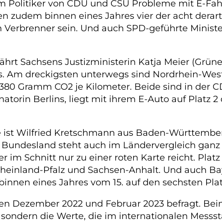
em Politiker von CDU und CSU Probleme mit E-Fahr
en zudem binnen eines Jahres vier der acht dera
n Verbrenner sein. Und auch SPD-geführte Minist
ährt Sachsens Justizministerin Katja Meier (Grüne
s. Am dreckigsten unterwegs sind Nordrhein-West
380 Gramm CO2 je Kilometer. Beide sind in der C
torin Berlins, liegt mit ihrem E-Auto auf Platz 2
te ist Wilfried Kretschmann aus Baden-Württemberg
s Bundesland steht auch im Ländervergleich ganz
 im Schnitt nur zu einer roten Karte reicht. Pla
einland-Pfalz und Sachsen-Anhalt. Und auch Bayer
binnen eines Jahres vom 15. auf den sechsten Plat
hen Dezember 2022 und Februar 2023 befragt. Beim
, sondern die Werte, die im internationalen Mess