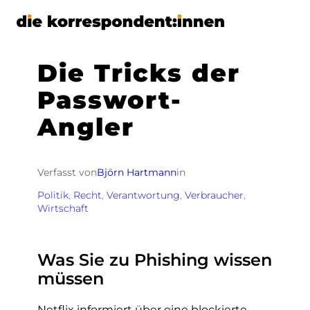
Zum
Inhalt
springen
Die Tricks der
Passwort-
Angler
Verfasst von
Björn Hartmann
in
Politik
, 
Recht
, 
Verantwortung
, 
Verbraucher
, 
Wirtschaft
Was Sie zu Phishing wissen
müssen
Netflix informiert über eine blockierte