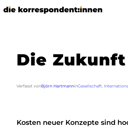
Zum
Inhalt
springen
Die Zukunft 
Verfasst von
Björn Hartmann
in
Gesellschaft
, 
Internationa
Kosten neuer Konzepte sind hoc