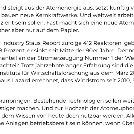
and steigt aus der Atomenergie aus, setzt künftig 
 bauen neue Kernkraftwerke. Und weltweit arbei
fizient sein sollen. Fast macht sich eine neue Ato
isher aber nur auf dem Papier.
 Industry Staus Report zufolge 412 Reaktoren, ge
Prozent, er sinkt seit Mitte der 90er Jahre. Denno
manteil an der Stromerzeugung Nummer 1 der Welt,
achteil: Trotz jahrzehntelanger Erfahrung sind die
nstituts für Wirtschaftsforschung aus dem März 2
haus Lazard errechnet, dass Windstrom seit 2010, 
oranbringen: Bestehende Technologien sollen weit
nstiger machen. Und zur Hochzeit der Atomeuphor
t dem Wissen von heute doch nutzbar werden. All
olche Anlagen betriebsbereit sein können. wenn übe