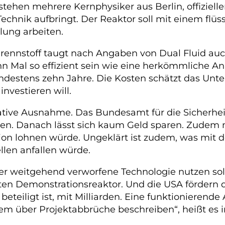
stehen mehrere Kernphysiker aus Berlin, offizielle
Technik aufbringt. Der Reaktor soll mit einem fl
lung arbeiten.
 Brennstoff taugt nach Angaben von Dual Fluid au
hn Mal so effizient sein wie eine herkömmliche An
s mindestens zehn Jahre. Die Kosten schätzt das 
investieren will.
vative Ausnahme. Das Bundesamt für die Sicherhei
sen. Danach lässt sich kaum Geld sparen. Zudem
ktion lohnen würde. Ungeklärt ist zudem, was mi
llen anfallen würde.
ber weitgehend verworfene Technologie nutzen s
sten Demonstrationsreaktor. Und die USA fördern
eteiligt ist, mit Milliarden. Eine funktionierende
llem über Projektabbrüche beschreiben“, heißt es 