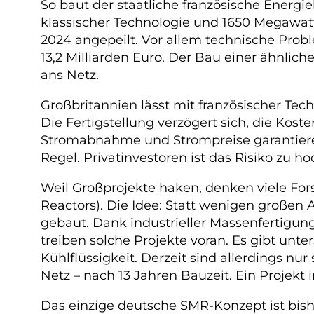
So baut der staatliche französische Energ
klassischer Technologie und 1650 Megawatt 
2024 angepeilt. Vor allem technische Proble
13,2 Milliarden Euro. Der Bau einer ähnlich
ans Netz.
Großbritannien lässt mit französischer Te
Die Fertigstellung verzögert sich, die Ko
Stromabnahme und Strompreise garantieren
Regel. Privatinvestoren ist das Risiko zu ho
Weil Großprojekte haken, denken viele F
Reactors). Die Idee: Statt wenigen großen
gebaut. Dank industrieller Massenfertigung
treiben solche Projekte voran. Es gibt unt
Kühlflüssigkeit. Derzeit sind allerdings 
Netz – nach 13 Jahren Bauzeit. Ein Projekt i
Das einzige deutsche SMR-Konzept ist bish