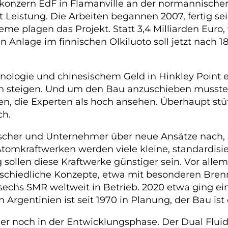
iekonzern EdF in Flamanville an der normannisch
Leistung. Die Arbeiten begannen 2007, fertig sein
me plagen das Projekt. Statt 3,4 Milliarden Euro, 
en Anlage im finnischen Olkiluoto soll jetzt nach
chnologie und chinesischem Geld in Hinkley Point
sten steigen. Und um den Bau anzuschieben musste
, die Experten als hoch ansehen. Überhaupt stüt
ch.
orscher und Unternehmer über neue Ansätze nach
 Atomkraftwerken werden viele kleine, standardi
 sollen diese Kraftwerke günstiger sein. Vor all
erschiedliche Konzepte, etwa mit besonderen Bren
nur sechs SMR weltweit in Betrieb. 2020 etwa ging
n Argentinien ist seit 1970 in Planung, der Bau is
er noch in der Entwicklungsphase. Der Dual Fluid 