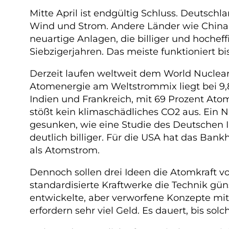
Mitte April ist endgültig Schluss. Deutschl
Wind und Strom. Andere Länder wie China
neuartige Anlagen, die billiger und hochef
Siebzigerjahren. Das meiste funktioniert b
Derzeit laufen weltweit dem World Nuclear
Atomenergie am Weltstrommix liegt bei 9,8 
Indien und Frankreich, mit 69 Prozent Ato
stößt kein klimaschädliches CO2 aus. Ein N
gesunken, wie eine Studie des Deutschen I
deutlich billiger. Für die USA hat das Bank
als Atomstrom.
Dennoch sollen drei Ideen die Atomkraft v
standardisierte Kraftwerke die Technik gü
entwickelte, aber verworfene Konzepte mi
erfordern sehr viel Geld. Es dauert, bis s