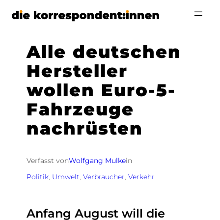
Zum
Inhalt
springen
Alle deutschen
Hersteller
wollen Euro-5-
Fahrzeuge
nachrüsten
Verfasst von
Wolfgang Mulke
in
Politik
, 
Umwelt
, 
Verbraucher
, 
Verkehr
Anfang August will die