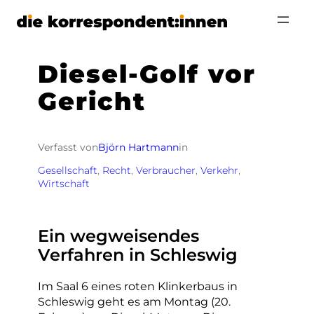
Zum
Inhalt
springen
Diesel-Golf vor
Gericht
Verfasst von
Björn Hartmann
in
Gesellschaft
, 
Recht
, 
Verbraucher
, 
Verkehr
, 
Wirtschaft
Ein wegweisendes
Verfahren in Schleswig
Im Saal 6 eines roten Klinkerbaus in
Schleswig geht es am Montag (20.