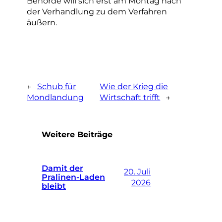
Behörde will sich erst am Montag nach
der Verhandlung zu dem Verfahren
äußern.
←
Schub für
Wie der Krieg die
Mondlandung
Wirtschaft trifft
→
Weitere Beiträge
Damit der
20. Juli
Pralinen-Laden
2026
bleibt