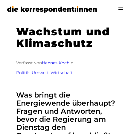
Zum
Inhalt
springen
Wachstum und
Klimaschutz
Verfasst von
Hannes Koch
in
Politik
, 
Umwelt
, 
Wirtschaft
Was bringt die
Energiewende überhaupt?
Fragen und Antworten,
bevor die Regierung am
Dienstag den