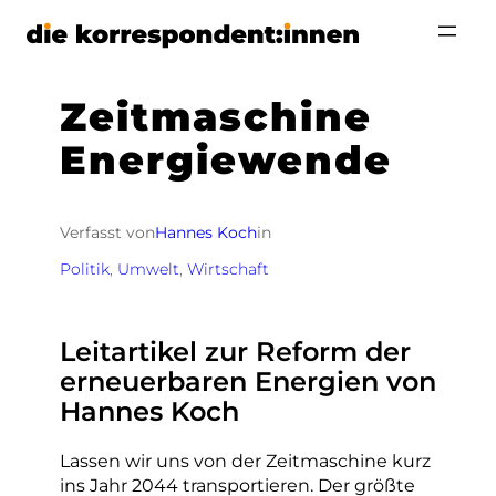
Zum
Inhalt
springen
Zeitmaschine
Energiewende
Verfasst von
Hannes Koch
in
Politik
, 
Umwelt
, 
Wirtschaft
Leitartikel zur Reform der
erneuerbaren Energien von
Hannes Koch
Lassen wir uns von der Zeitmaschine kurz
ins Jahr 2044 transportieren. Der größte