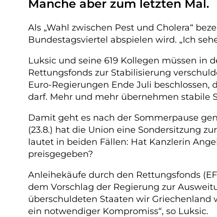
Manche aber zum letzten Mal.
Als „Wahl zwischen Pest und Cholera“ bezei
Bundestagsviertel abspielen wird. „Ich seh
Luksic und seine 619 Kollegen müssen i
Rettungsfonds zur Stabilisierung verschu
Euro-Regierungen Ende Juli beschlossen, da
darf. Mehr und mehr übernehmen stabile St
Damit geht es nach der Sommerpause gena
(23.8.) hat die Union eine Sondersitzung z
lautet in beiden Fällen: Hat Kanzlerin Ang
preisgegeben?
Anleihekäufe durch den Rettungsfonds (EFSF
dem Vorschlag der Regierung zur Ausweitu
überschuldeten Staaten wir Griechenland w
ein notwendiger Kompromiss“, so Luksic.