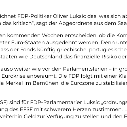
chnet FDP-Politiker Oliver Luksic das, was sich 
e das kritisch“, sagt der Abgeordnete aus dem Saa
n den kommenden Wochen entscheiden, ob die Ko
ldeter Euro-Staaten ausgedehnt werden. Denn unt
ss der Fonds künftig griechische, portugiesische
aaten wie Deutschland das finanzielle Risiko der
uso weiter wie vor den Parlamentsferien – in g
ur Eurokrise anberaumt. Die FDP folgt mit einer 
ela Merkel im Bemühen, die Eurozone zu stabilisi
) sind für FDP-Parlamentarier Luksic „ordnungspo
ng des EFSF mit schwerem Herzen zustimmen. Luk
eiterhin Geld zur Verfügung zu stellen und den B