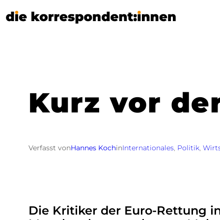
Zum
Inhalt
springen
Kurz vor der
Verfasst von
Hannes Koch
in
Internationales
, 
Politik
, 
Wirt
Die Kritiker der Euro-Rettung