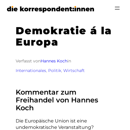
Zum
Inhalt
springen
Demokratie á la
Europa
Verfasst von
Hannes Koch
in
Internationales
, 
Politik
, 
Wirtschaft
Kommentar zum
Freihandel von Hannes
Koch
Die Europäische Union ist eine
undemokratische Veranstaltung?