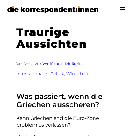
Zum
Inhalt
springen
Traurige
Aussichten
Verfasst von
Wolfgang Mulke
in
Internationales
, 
Politik
, 
Wirtschaft
Was passiert, wenn die
Griechen ausscheren?
Kann Griechenland die Euro-Zone
problemlos verlassen?