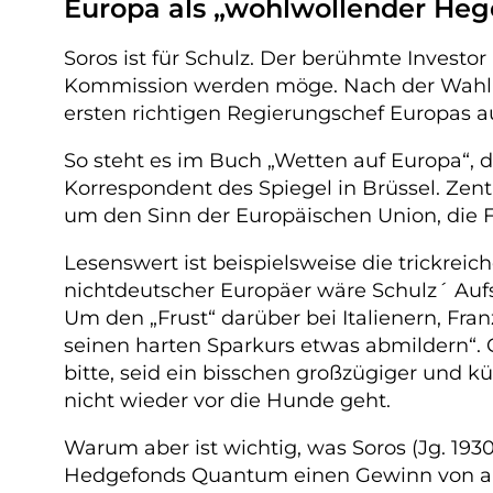
Europa als „wohlwollender He
Soros ist für Schulz. Der berühmte Investo
Kommission werden möge. Nach der Wahl d
ersten richtigen Regierungschef Europas a
So steht es im Buch „Wetten auf Europa“,
Korrespondent des Spiegel in Brüssel. Zentr
um den Sinn der Europäischen Union, die F
Lesenswert ist beispielsweise die trickreic
nichtdeutscher Europäer wäre Schulz´ Aufst
Um den „Frust“ darüber bei Italienern, Fra
seinen harten Sparkurs etwas abmildern“. 
bitte, seid ein bisschen großzügiger und
nicht wieder vor die Hunde geht.
Warum aber ist wichtig, was Soros (Jg. 1930
Hedgefonds Quantum einen Gewinn von angeb