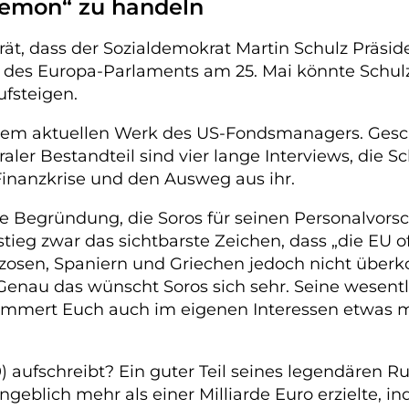
gemon“ zu handeln
r rät, dass der Sozialdemokrat Martin Schulz Präs
es Europa-Parlaments am 25. Mai könnte Schulz
ufsteigen.
 dem aktuellen Werk des US-Fondsmanagers. Gesch
aler Bestandteil sind vier lange Interviews, die S
inanzkrise und den Ausweg aus ihr.
he Begründung, die Soros für seinen Personalvorsch
ieg zwar das sichtbarste Zeichen, dass „die EU off
nzosen, Spaniern und Griechen jedoch nicht überk
Genau das wünscht Soros sich sehr. Seine wesentli
 kümmert Euch auch im eigenen Interessen etwas 
) aufschreibt? Ein guter Teil seines legendären Ru
lich mehr als einer Milliarde Euro erzielte, in