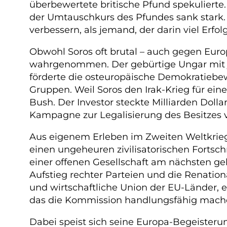
überbewertete britische Pfund spekulierte
der Umtauschkurs des Pfundes sank stark. Im
verbessern, als jemand, der darin viel Erfol
Obwohl Soros oft brutal – auch gegen Euro
wahrgenommen. Der gebürtige Ungar mit jü
förderte die osteuropäische Demokratiebewe
Gruppen. Weil Soros den Irak-Krieg für ein
Bush. Der Investor steckte Milliarden Doll
Kampagne zur Legalisierung des Besitzes v
Aus eigenem Erleben im Zweiten Weltkrieg
einen ungeheuren zivilisatorischen Fortschr
einer offenen Gesellschaft am nächsten ge
Aufstieg rechter Parteien und die Renation
und wirtschaftliche Union der EU-Länder,
das die Kommission handlungsfähig mache
Dabei speist sich seine Europa-Begeisteru