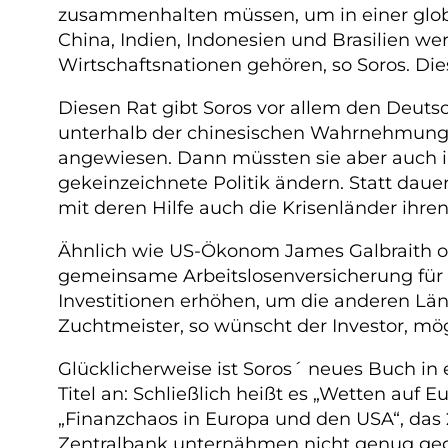
zusammenhalten müssen, um in einer glob
China, Indien, Indonesien und Brasilien we
Wirtschaftsnationen gehören, so Soros. Di
Diesen Rat gibt Soros vor allem den Deuts
unterhalb der chinesischen Wahrnehmungsg
angewiesen. Dann müssten sie aber auch i
gekeinzeichnete Politik ändern. Statt dau
mit deren Hilfe auch die Krisenländer ihr
Ähnlich wie US-Ökonom James Galbraith ode
gemeinsame Arbeitslosenversicherung für
Investitionen erhöhen, um die anderen Län
Zuchtmeister, so wünscht der Investor, 
Glücklicherweise ist Soros´ neues Buch in
Titel an: Schließlich heißt es „Wetten auf
„Finanzchaos in Europa und den USA“, das 2
Zentralbank unternähmen nicht genug geg