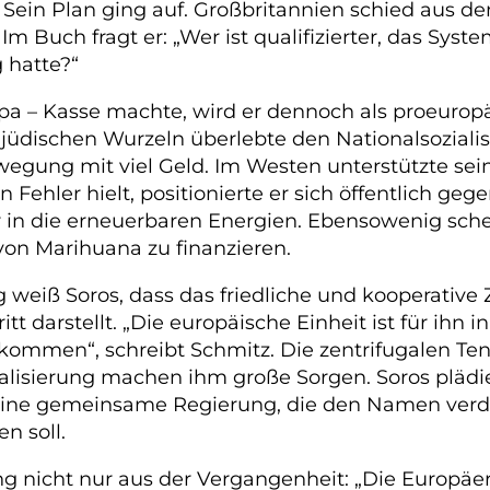
. Sein Plan ging auf. Großbritannien schied aus
 Buch fragt er: „Wer ist qualifizierter, das Syst
g hatte?“
pa – Kasse machte, wird er dennoch als proeuropä
dischen Wurzeln überlebte den Nationalsozialism
gung mit viel Geld. Im Westen unterstützte seine
en Fehler hielt, positionierte er sich öffentlich 
ar in die erneuerbaren Energien. Ebensowenig sch
on Marihuana zu finanzieren.
 weiß Soros, dass das friedliche und kooperati
itt darstellt. „Die europäische Einheit ist für ih
kommen“, schreibt Schmitz. Die zentrifugalen Ten
alisierung machen ihm große Sorgen. Soros plädier
 eine gemeinsame Regierung, die den Namen verdi
n soll.
ng nicht nur aus der Vergangenheit: „Die Europäe