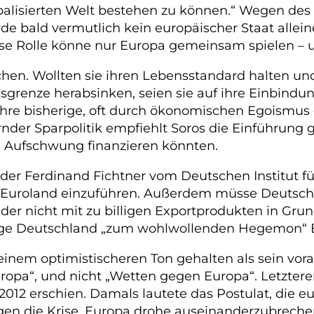
alisierten Welt bestehen zu können.“ Wegen de
rde bald vermutlich kein europäischer Staat alle
ese Rolle könne nur Europa gemeinsam spielen – 
chen. Wollten sie ihren Lebensstandard halten un
renze herabsinken, seien sie auf ihre Einbindun
hre bisherige, oft durch ökonomischen Egoismus
ernder Sparpolitik empfiehlt Soros die Einführun
en Aufschwung finanzieren könnten.
r Ferdinand Fichtner vom Deutschen Institut für
 Euroland einzuführen. Außerdem müsse Deutschl
der nicht mit zu billigen Exportprodukten in Gr
möge Deutschland „zum wohlwollenden Hegemon“ 
 einem optimistischeren Ton gehalten als sein vo
 Europa“, und nicht „Wetten gegen Europa“. Letzte
012 erschien. Damals lautete das Postulat, die eu
en die Krise, Europa drohe auseinanderzubreche