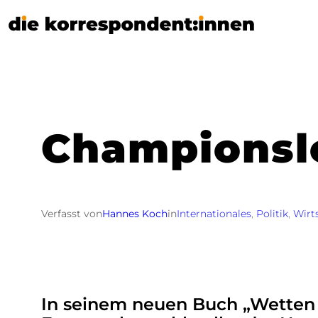
Zum
Inhalt
springen
Championsle
Verfasst von
Hannes Koch
in
Internationales
, 
Politik
, 
Wirt
In seinem neuen Buch „Wetten a