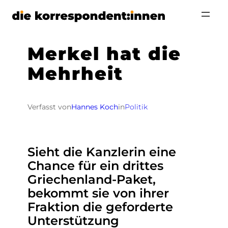
Zum
Inhalt
springen
Merkel hat die
Mehrheit
Verfasst von
Hannes Koch
in
Politik
Sieht die Kanzlerin eine
Chance für ein drittes
Griechenland-Paket,
bekommt sie von ihrer
Fraktion die geforderte
Unterstützung