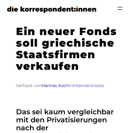
Zum
Inhalt
springen
Ein neuer Fonds
soll griechische
Staatsfirmen
verkaufen
Verfasst von
Hannes Koch
in
Internationales
Das sei kaum vergleichbar
mit den Privatisierungen
nach der