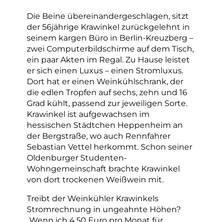
Die Beine übereinandergeschlagen, sitzt
der 56jährige Krawinkel zurückgelehnt in
seinem kargen Büro in Berlin-Kreuzberg –
zwei Computerbildschirme auf dem Tisch,
ein paar Akten im Regal. Zu Hause leistet
er sich einen Luxus – einen Stromluxus.
Dort hat er einen Weinkühlschrank, der
die edlen Tropfen auf sechs, zehn und 16
Grad kühlt, passend zur jeweiligen Sorte.
Krawinkel ist aufgewachsen im
hessischen Städtchen Heppenheim an
der Bergstraße, wo auch Rennfahrer
Sebastian Vettel herkommt. Schon seiner
Oldenburger Studenten-
Wohngemeinschaft brachte Krawinkel
von dort trockenen Weißwein mit.
Treibt der Weinkühler Krawinkels
Stromrechnung in ungeahnte Höhen?
„Wenn ich 4,50 Euro pro Monat für