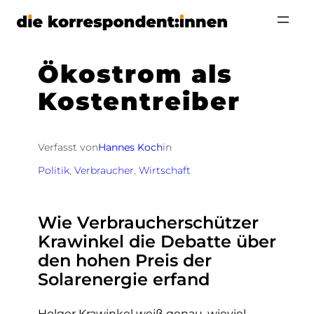
Zum
Inhalt
springen
Ökostrom als
Kostentreiber
Verfasst von
Hannes Koch
in
Politik
, 
Verbraucher
, 
Wirtschaft
Wie Verbraucherschützer
Krawinkel die Debatte über
den hohen Preis der
Solarenergie erfand
Holger Krawinkel weiß genau, wieviel