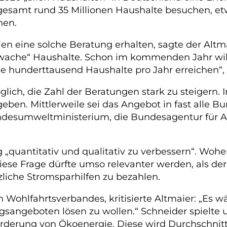
gesamt rund 35 Millionen Haushalte besuchen, etwa
nen.
ien eine solche Beratung erhalten, sagte der Alt
ache“ Haushalte. Schon im kommenden Jahr will de
e hunderttausend Haushalte pro Jahr erreichen“, 
lich, die Zahl der Beratungen stark zu steigern. 
egeben. Mittlerweile sei das Angebot in fast all
undesumweltministerium, die Bundesagentur für 
g „quantitativ und qualitativ zu verbessern“. Wo
. Diese Frage dürfte umso relevanter werden, als de
che Stromsparhilfen zu bezahlen.
en Wohlfahrtsverbandes, kritisierte Altmaier: „Es
ngsangeboten lösen zu wollen.“ Schneider spielt
erung von Ökoenergie. Diese wird Durchschnittsh