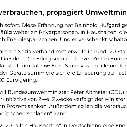
t verbrauchen, propagiert Umweltmin
ch sofort. Diese Erfahrung hat Reinhold Hufgard g
äßig weiter an Privatpersonen. In Haushalten, die
h Energiesparlampen. Und er verschenkt schaltba
olische Sozialverband mittlerweile in rund 120 St
resden. Der Erfolg sei nach kurzer Zeit in Euro m
e Haushalt pro Jahr 66 Euro Stromkosten alleine d
r Geräte summiere sich die Einsparung auf fast 5
50 Euro gering.
 will Bundesumweltminister Peter Altmaier (CDU
r-Initiative vor. Zwei Zwecke verfolgt der Ministe
 Prozent senken. Außerdem sollen die Verbrauche
hnippchen schlagen“ kann.
is 2020 „allen Haushalten“ in Deutschland eine Ene