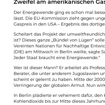
Zweifel am amerikanischen G
Der Energiewende ging es schon mal besser
lässt. Die EU-Kommission zieht gegen ung
Gaspreis in den USA – Ergebnis des dortig
Scheitert das Projekt der umweltfreundlic
ist? Dieses ganze „Bündel von Lügen“ soll
Vereinten Nationen für Nachhaltige Entwick
(DIE) am Mittwoch in Berlin weilte, sagte S
Jeder Staat braucht eine Energiewende.“
Wer ist dieser Mann? Er arbeitet als Profes
Berater, die unter anderem Jugoslawien und
scheint er gelernt zu haben. Mitte der 2000
Verringerung der globalen Armut. Nun wirkt
In Berlin plädierte er vehement dafür, d
Kohlendioxids bis zur Mitte dieses Jahrhu