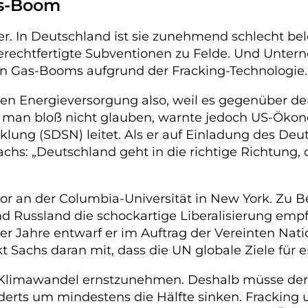
as-Boom
. In Deutschland ist sie zunehmend schlecht bel
erechtfertigte Subventionen zu Felde. Und Unter
en Gas-Booms aufgrund der Fracking-Technologie.
hen Energieversorgung also, weil es gegenüber de
e man bloß nicht glauben, warnte jedoch US-Ökon
lung (SDSN) leitet. Als er auf Einladung des Deut
achs: „Deutschland geht in die richtige Richtung,
sor an der Columbia-Universität in New York. Zu B
 Russland die schockartige Liberalisierung empfa
er Jahre entwarf er im Auftrag der Vereinten Nati
 Sachs daran mit, dass die UN globale Ziele für 
en Klimawandel ernstzunehmen. Deshalb müsse der
nderts um mindestens die Hälfte sinken. Fracking