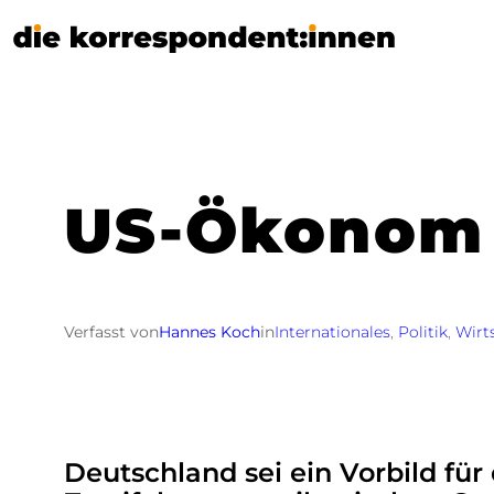
Zum
Inhalt
springen
US-Ökonom 
Verfasst von
Hannes Koch
in
Internationales
, 
Politik
, 
Wirt
Deutschland sei ein Vorbild für