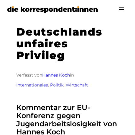
Zum
Inhalt
springen
Deutschlands
unfaires
Privileg
Verfasst von
Hannes Koch
in
Internationales
, 
Politik
, 
Wirtschaft
Kommentar zur EU-
Konferenz gegen
Jugendarbeitslosigkeit von
Hannes Koch