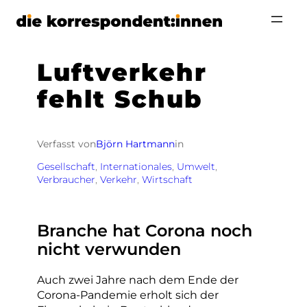
Zum
Inhalt
springen
Luftverkehr
fehlt Schub
Verfasst von
Björn Hartmann
in
Gesellschaft
, 
Internationales
, 
Umwelt
, 
Verbraucher
, 
Verkehr
, 
Wirtschaft
Branche hat Corona noch
nicht verwunden
Auch zwei Jahre nach dem Ende der
Corona-Pandemie erholt sich der