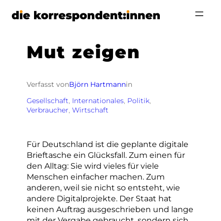
Zum
Inhalt
springen
Mut zeigen
Verfasst von
Björn Hartmann
in
Gesellschaft
, 
Internationales
, 
Politik
, 
Verbraucher
, 
Wirtschaft
Für Deutschland ist die geplante digitale
Brieftasche ein Glücksfall. Zum einen für
den Alltag: Sie wird vieles für viele
Menschen einfacher machen. Zum
anderen, weil sie nicht so entsteht, wie
andere Digitalprojekte. Der Staat hat
keinen Auftrag ausgeschrieben und lange
mit der Vergabe gebraucht, sondern sich