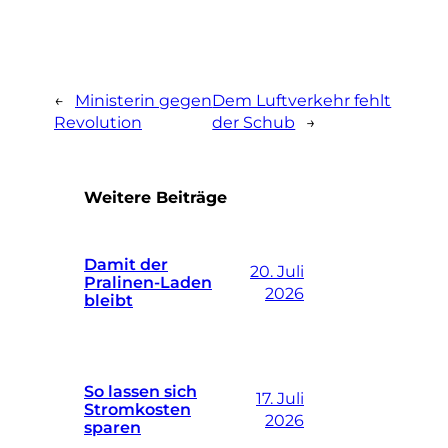
←
Ministerin gegen
Dem Luftverkehr fehlt
Revolution
der Schub
→
Weitere Beiträge
Damit der
20. Juli
Pralinen-Laden
2026
bleibt
So lassen sich
17. Juli
Stromkosten
2026
sparen