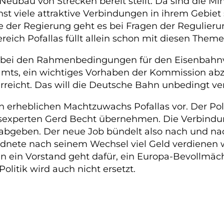
 Neubau von Strecken bereit stellt. Da sind die M
t viele attraktive Verbindungen in ihrem Gebie
tze der Regierung geht es bei Fragen der Regulier
ereich Pofallas füllt allein schon mit diesen The
g bei den Rahmenbedingungen für den Eisenbahnve
ramts, ein wichtiges Vorhaben der Kommission abz
reicht. Das will die Deutsche Bahn unbedingt ve
n erheblichen Machtzuwachs Pofallas vor. Der Poli
tsexperten Gerd Becht übernehmen. Die Verbindu
 abgeben. Der neue Job bündelt also nach und na
nete nach seinem Wechsel viel Geld verdienen wi
 ein Vorstand geht dafür, ein Europa-Bevollmächt
litik wird auch nicht ersetzt.