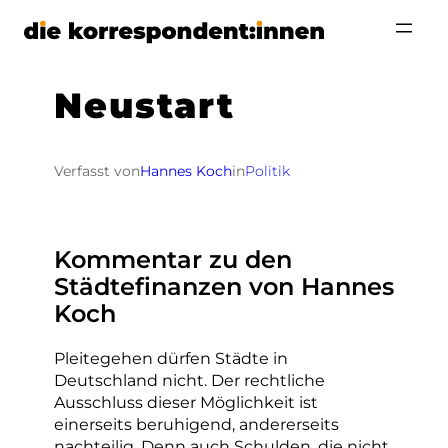
Zum
Inhalt
springen
Neustart
Verfasst von
Hannes Koch
in
Politik
Kommentar zu den
Städtefinanzen von Hannes
Koch
Pleitegehen dürfen Städte in
Deutschland nicht. Der rechtliche
Ausschluss dieser Möglichkeit ist
einerseits beruhigend, andererseits
nachteilig. Denn auch Schulden, die nicht