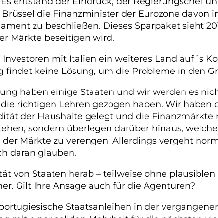
 Es entstand der Eindruck, der Regierungschef un
üssel die Finanzminister der Eurozone davon info
ment zu beschließen. Dieses Sparpaket sieht 201
er Märkte beseitigen wird.
 Investoren mit Italien ein weiteres Land auf´s K
g findet keine Lösung, um die Probleme in den G
ung haben einige Staaten und wir werden es nich
 die richtigen Lehren gezogen haben. Wir haben d
lidität der Haushalte gelegt und die Finanzmärkte
stehen, sondern überlegen darüber hinaus, welch
der Märkte zu verengen. Allerdings vergeht normal
ch daran glauben.
tät von Staaten herab – teilweise ohne plausiblen
er. Gilt Ihre Ansage auch für die Agenturen?
portugiesische Staatsanleihen in der vergangene