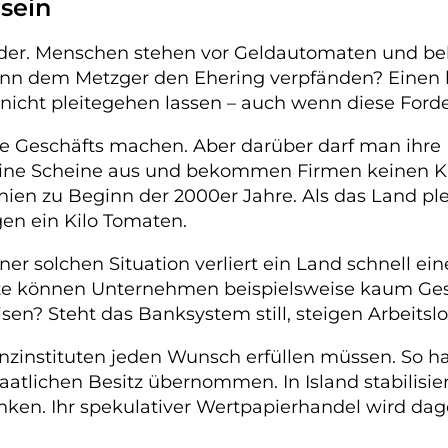
sein
Bilder. Menschen stehen vor Geldautomaten und b
ann dem Metzger den Ehering verpfänden? Einen 
ch nicht pleitegehen lassen – auch wenn diese Ford
eschäfts machen. Aber darüber darf man ihre Fu
ine Scheine aus und bekommen Firmen keinen Kre
inien zu Beginn der 2000er Jahre. Als das Land pl
gen ein Kilo Tomaten.
 einer solchen Situation verliert ein Land schnell 
e können Unternehmen beispielsweise kaum Gesch
? Steht das Banksystem still, steigen Arbeitslo
nanzinstituten jeden Wunsch erfüllen müssen. So 
aatlichen Besitz übernommen. In Island stabilisie
ken. Ihr spekulativer Wertpapierhandel wird dage