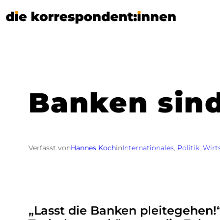
Zum
Inhalt
springen
Banken sin
Verfasst von
Hannes Koch
in
Internationales
, 
Politik
, 
Wirt
„Lasst die Banken pleitegehen!“