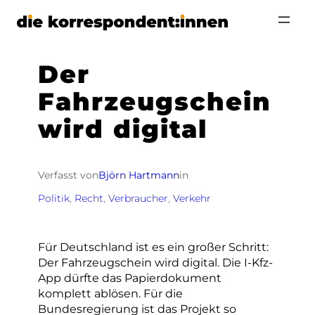
Zum
Inhalt
springen
Der
Fahrzeugschein
wird digital
Verfasst von
Björn Hartmann
in
Politik
, 
Recht
, 
Verbraucher
, 
Verkehr
Für Deutschland ist es ein großer Schritt:
Der Fahrzeugschein wird digital. Die I-Kfz-
App dürfte das Papierdokument
komplett ablösen. Für die
Bundesregierung ist das Projekt so