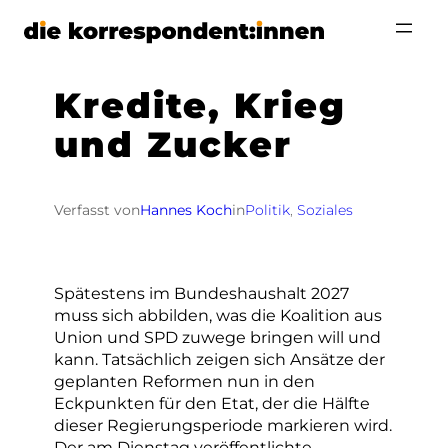
Zum
Inhalt
springen
Kredite, Krieg
und Zucker
Verfasst von
Hannes Koch
in
Politik
, 
Soziales
Spätestens im Bundeshaushalt 2027
muss sich abbilden, was die Koalition aus
Union und SPD zuwege bringen will und
kann. Tatsächlich zeigen sich Ansätze der
geplanten Reformen nun in den
Eckpunkten für den Etat, der die Hälfte
dieser Regierungsperiode markieren wird.
Der am Dienstag veröffentlichte